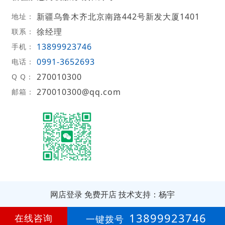
新疆乌鲁木齐北京南路442号新发大厦1401
地址：
徐经理
联系：
13899923746
手机：
0991-3652693
电话：
270010300
Q Q：
270010300@qq.com
邮箱：
网店登录
免费开店
技术支持：杨宇
第
18年
13899923746
在线咨询
一键拨号