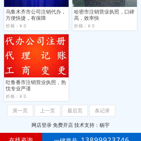
乌鲁木齐市公司注销代办，
哈密市注销营业执照，口碑
方便快捷，有保障
高，效率快
价格：¥ 0
价格：¥ 0
吐鲁番市注销营业执照，热
忱专业严谨
价格：¥ 0
第一页
上一页
最后页
条记录
网店登录
免费开店
技术支持：杨宇
第
18年
13899923746
在线咨询
一键拨号