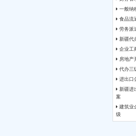
一般纳
食品流
劳务派
新疆代
企业工
房地产
代办三
进出口
新疆进
案
建筑业
级