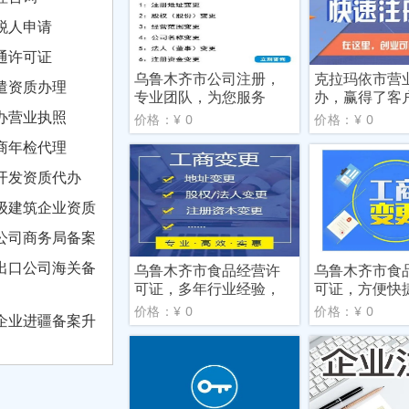
税人申请
通许可证
乌鲁木齐市公司注册，
克拉玛依市营
遣资质办理
专业团队，为您服务
办，赢得了客
赞誉
办营业执照
价格：¥ 0
价格：¥ 0
商年检代理
开发资质代办
级建筑企业资质
公司商务局备案
出口公司海关备
乌鲁木齐市食品经营许
乌鲁木齐市食
可证，多年行业经验，
可证，方便快
专业
障
价格：¥ 0
价格：¥ 0
企业进疆备案升