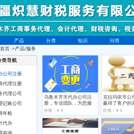
产品
分类
知识
问答
首页
->产品/服务
分类导航
办公司注册
商代理注册
务代理公司
乌鲁木齐市代办公司注
克拉玛依市公
册，专业团队，为您服
赢得了客户的
理记账公司
务
价格：¥ 0
价格：¥ 0
商年检
计代办
理咨询