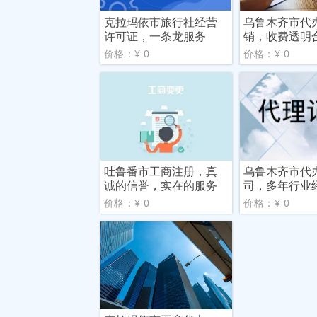
克拉玛依市旅行社经营
乌鲁木齐市代
许可证，一条龙服务
销，收费透明
价格：¥ 0
价格：¥ 0
吐鲁番市工商注册，真
乌鲁木齐市代
诚的信誉，实在的服务
司，多年行业
业团
价格：¥ 0
价格：¥ 0