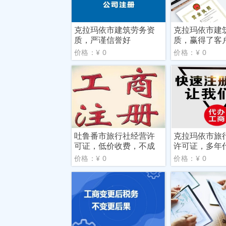
克拉玛依市建筑劳务资
克拉玛依市建
质，严谨信誉好
质，赢得了客
赞誉
价格：¥ 0
价格：¥ 0
吐鲁番市旅行社经营许
克拉玛依市旅
可证，低价收费，不成
许可证，多年
功就
验，全
价格：¥ 0
价格：¥ 0